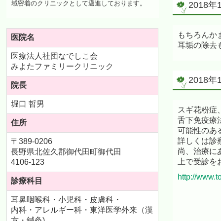
域密着のクリニックとして邁進しております。
2018
もちろんか
医院名
耳垢の除去
医療法人社団なでしこ会
みよたファミリークリニック
2018
院長
堀口 哲男
スギ花粉症
舌下免疫療
住所
可能性のあ
詳しくは診
〒389-0206
尚、治療に
長野県北佐久郡御代田町御代田
上で受診を
4106-123
http://www.tor
診療科目
耳鼻咽喉科・小児科・皮膚科・
内科・アレルギー科・
東洋医学外来（漢
方・鍼灸)