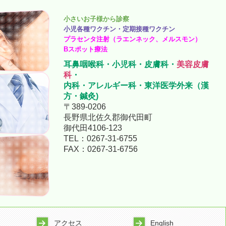
小さいお子様から診察
小児各種ワクチン・定期接種ワクチン
プラセンタ注射（ラエンネック、メルスモン）
Bスポット療法
耳鼻咽喉科・小児科・皮膚科・
美容皮膚
科
・
内科・アレルギー科・
東洋医学外来（漢
方・鍼灸)
〒389-0206
長野県北佐久郡御代田町
御代田4106-123
TEL：
0267-31-6755
FAX：0267-31-6756
アクセス
English