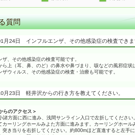
耳鼻咽喉科
内科
予防接種・健康診断
アレルギー検査
東洋医学外来（漢方・鍼灸)
小児科
美容皮膚科メニュー
る質問
年01月24日 インフルエンザ、その他感染症の検査でき
ンザ、その他感染症の検査可能です。
から上（耳、鼻、のど）の鼻水や鼻づまり、咳などの風邪症状
ンザウィルス、その他感染症の検査・治療も可能です。
年10月23日 軽井沢からの行き方を教えてください。
号からのアクセス＞
を小諸方面に西に進み、浅間サンライン入口で左折してください
てカーリングホールみよた方面に進みます。カーリングホール
、突き当りを右折してください。約800mほど直進すると左手