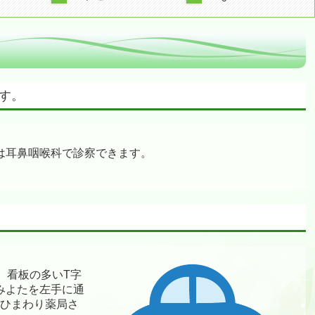
ます。
は耳鼻咽喉科で診察できます。
。看板の多いT字
みよたを左手に通
にひまわり薬局さ