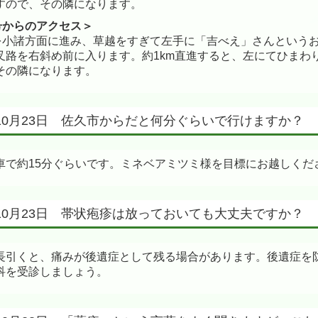
すので、その隣になります。
号からのアクセス＞
号を小諸方面に進み、草越をすぎて左手に「吉べえ」さんという
叉路を右斜め前に入ります。約1km直進すると、左にてひまわ
その隣になります。
年10月23日 佐久市からだと何分ぐらいで行けますか？
車で約15分ぐらいです。ミネベアミツミ様を目標にお越しくだ
年10月23日 帯状疱疹は放っておいても大丈夫ですか？
長引くと、痛みが後遺症として残る場合があります。後遺症を
科を受診しましょう。