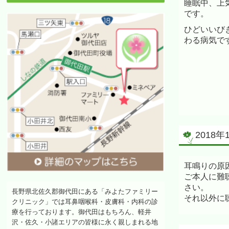
睡眠中、上
です。
ひどいいび
わる病気で
2018
耳鳴りの原
ご本人に難
さい。
長野県北佐久郡御代田にある「みよたファミリー
それ以外に
クリニック」では耳鼻咽喉科・皮膚科・内科の診
療を行っております。御代田はもちろん、軽井
沢・佐久・小諸エリアの皆様に永く親しまれる地