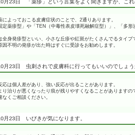
年10月23日 「薬疹」という言葉をよく聞きますが、こ
薬によっておこる皮膚症状のことで、2通りあります。
固定薬疹型」や「TEN（中毒性表皮壊死融解症型）」、「多形
。
は全身発疹型といい、小さな丘疹や紅斑がたくさんでるタイプ
原因不明の発疹が出た時はすぐに受診をお勧めします。
年10月23日 虫刺されで皮膚科に行ってもいいのでしょ
反応は個人差があり、強い反応が出ることがあります。
より治りが悪くなったり痕が残りやすくなることがありますの
慮なくご相談ください。
年10月23日 いびきが気になります。