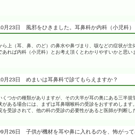
8年10月23日 風邪をひきました。耳鼻科か内科（小児
から上（耳、鼻、のど）の鼻水や鼻づまり、咳などの症状が主
であれば内科（小児科）とお考え頂くとわかりやすいかと思い
年10月23日 めまいは耳鼻科で診てもらえますか？
いくつかの種類がありますが、その大半が耳の奥にある三半規
状がある場合には、まずは耳鼻咽喉科の受診をおすすめします
院を受診されて、他の科の受診の必要性があると医師が判断し
5年09月26日 子供が機材を耳や鼻に入れるのを、怖が