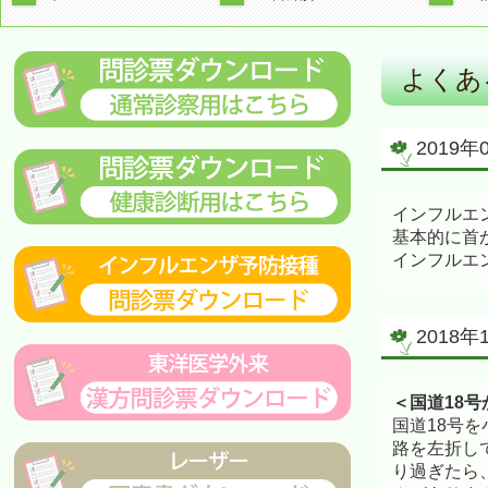
よくあ
2019
インフルエ
基本的に首
インフルエ
2018
＜国道18
国道18号
路を左折し
り過ぎたら