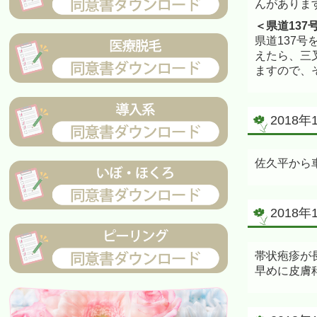
んがありま
＜県道137
県道137
えたら、三
ますので、
2018
佐久平から
2018
帯状疱疹が
早めに皮膚