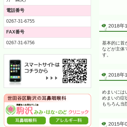
電話番号
0267-31-6755
201
FAX番号
0267-31-6756
基本的に首
などが主体
す。
2018
めまいには
めまいの症
もちろん当
201